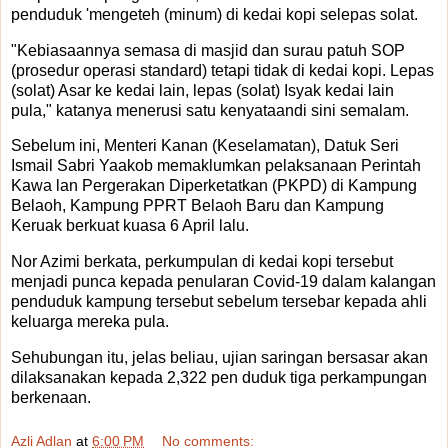
penduduk 'mengeteh (minum) di kedai kopi selepas solat.
"Kebiasaannya semasa di masjid dan surau patuh SOP
(prosedur operasi standard) tetapi tidak di kedai kopi. Lepas
(solat) Asar ke kedai lain, lepas (solat) Isyak kedai lain
pula," katanya menerusi satu kenyataandi sini semalam.
Sebelum ini, Menteri Kanan (Keselamatan), Datuk Seri
Ismail Sabri Yaakob memaklumkan pelaksanaan Perintah
Kawa lan Pergerakan Diperketatkan (PKPD) di Kampung
Belaoh, Kampung PPRT Belaoh Baru dan Kampung
Keruak berkuat kuasa 6 April lalu.
Nor Azimi berkata, perkumpulan di kedai kopi tersebut
menjadi punca kepada penularan Covid-19 dalam kalangan
penduduk kampung tersebut sebelum tersebar kepada ahli
keluarga mereka pula.
Sehubungan itu, jelas beliau, ujian saringan bersasar akan
dilaksanakan kepada 2,322 pen duduk tiga perkampungan
berkenaan.
Azli Adlan
at
6:00 PM
No comments: