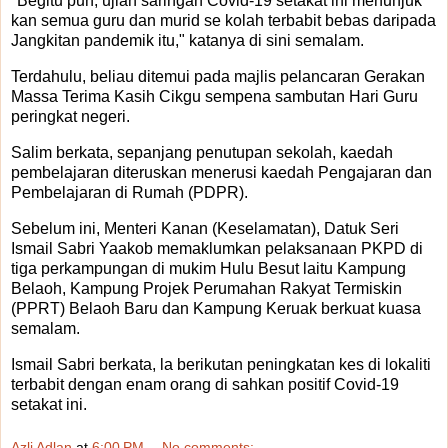
"Begitu pun, ujian saringan Covid-19 setakat ini menunjuk
kan semua guru dan murid se kolah terbabit bebas daripada
Jangkitan pandemik itu," katanya di sini semalam.
Terdahulu, beliau ditemui pada majlis pelancaran Gerakan
Massa Terima Kasih Cikgu sempena sambutan Hari Guru
peringkat negeri.
Salim berkata, sepanjang penutupan sekolah, kaedah
pembelajaran diteruskan menerusi kaedah Pengajaran dan
Pembelajaran di Rumah (PDPR).
Sebelum ini, Menteri Kanan (Keselamatan), Datuk Seri
Ismail Sabri Yaakob memaklumkan pelaksanaan PKPD di
tiga perkampungan di mukim Hulu Besut laitu Kampung
Belaoh, Kampung Projek Perumahan Rakyat Termiskin
(PPRT) Belaoh Baru dan Kampung Keruak berkuat kuasa
semalam.
Ismail Sabri berkata, la berikutan peningkatan kes di lokaliti
terbabit dengan enam orang di sahkan positif Covid-19
setakat ini.
Azli Adlan
at
6:00 PM
No comments: