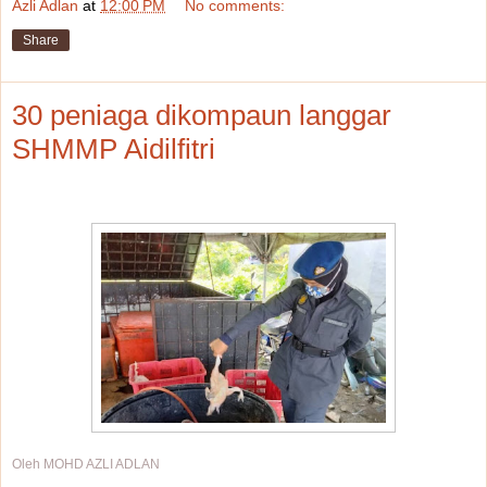
Azli Adlan
at
12:00 PM
No comments:
Share
30 peniaga dikompaun langgar
SHMMP Aidilfitri
Oleh MOHD AZLI ADLAN