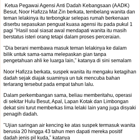
Ketua Pegawai Agensi Anti Dadah Kebangsaan (AADK)
Besut, Noor Hafizza Mat Zin berkata, tembelang wanita dan
teman lelakinya itu terbongkar selepas rumah berkenaan
diserbu sepasukan penguat kuasa agensi itu pada pukul 1
pagi "Hasil soal siasat awal mendapati wanita itu masih
berstatus isteri orang tetapi dalam proses perceraian.
"Dia berani membawa masuk teman lelakinya ke dalam
bilik untuk sama-sama melepaskan gian tanpa
pengetahuan ahli ke luarga lain," katanya di sini semalam
Noor Hafizza berkata, suspek wanita itu mengaku ketagihan
dadah sejak diajak suaminya un tuk mencuba bahan
terlarang tersebut pada empat tahun lalu.
Dalam perkembangan sama, beliau memberitahu, operasi
di sekitar Hulu Besut, Apal, Lapan Kotak dan Limbongan
dekat sini turut memberkas lima lelaki lain yang juga disyaki
penagih dadah.
"Ujian saringan air kencing ke atas suspek termasuk wanita
berusia 20 hingga 43 tahun men dapati mereka positif
dadah jenis pil kuda," katanya