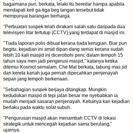
bagaimana pun, berkata, lelaki itu beredar hampa apabila
mendapati keti ga-tiga beg tangan tersebut tidak
mempunyai barangan berharga.
"Perbuatan suspek telah dirakam salah satu daripada dua
televisyen litar tertutup (CCTV) yang terdapat di masjid ini.
"Tiada laporan polis dibuat kerana tiada kerugian. Biar pun
begitu, kejadian ini amat dipan dang serius kerana sudah
lebih 10 kali masjid ini dicerobohi penc dalam tempoh 15
tahun saya men jadi pengerusi masjid," katanya ketika
ditemui Kosmo! semalam. Che Mat berkata, tabung mas jid
dan kereta kariah juga pernah dipecahkan penjenayah
sepan jang tempoh berkenaan.
"Sebahagian suspek berjaya ditangkap. Mungkin
kedudukan masjid di tepi jalan besar me nyebabkan ia
mudah menjadi sasaran penjenayah. Kebanya kan kejadian
berlaku pada waktu solat subuh.
"Pengurusan masjid akan menambah CCTV di lokasi
strategik untuk mencegah kejadian sama berulang,"
ujarnya.