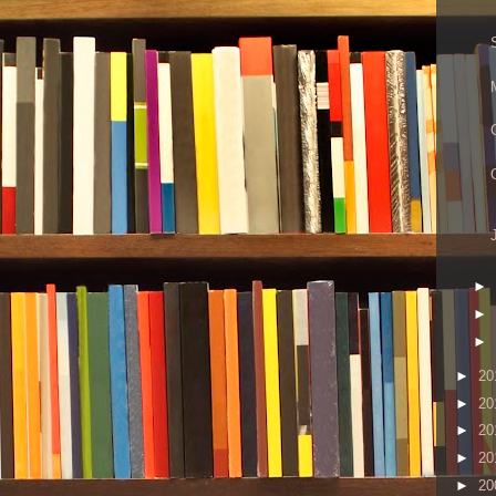
►
►
►
►
20
►
20
►
20
►
20
►
20