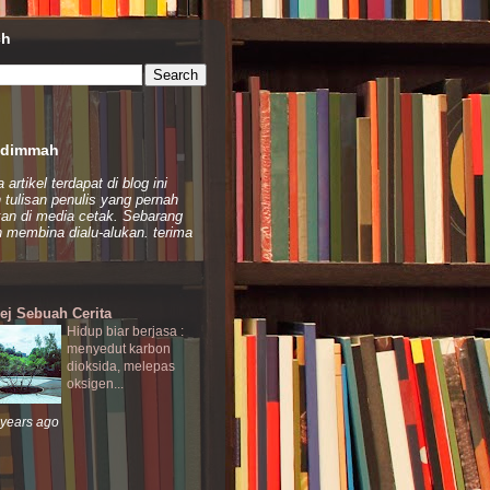
ch
dimmah
artikel terdapat di blog ini
 tulisan penulis yang pernah
kan di media cetak. Sebarang
 membina dialu-alukan. terima
ej Sebuah Cerita
Hidup biar berjasa :
menyedut karbon
dioksida, melepas
oksigen...
 years ago