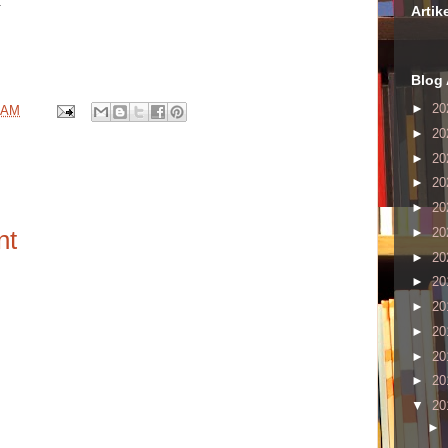
.
Artik
Blog 
►
20
 AM
►
20
►
20
►
20
►
20
nt
►
20
►
20
►
20
►
20
►
20
►
20
►
20
▼
20
►