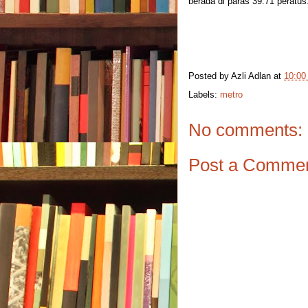
berada di paras 39.71 peratus
Posted by
Azli Adlan
at
10:00
Labels:
metro
No comments:
Post a Comme