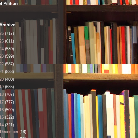
el Pilihan
Archive
26
(717)
25
(611)
24
(580)
23
(599)
22
(587)
21
(838)
20
(400)
19
(685)
18
(707)
17
(777)
16
(509)
15
(322)
14
(321)
December
(18)