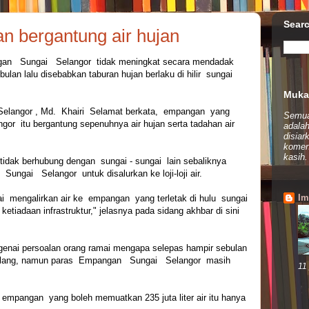
Sear
 bergantung air hujan
n Sungai Selangor tidak meningkat secara mendadak
bulan lalu disebabkan taburan hujan berlaku di hilir sungai
Muka
Selangor , Md. Khairi Selamat berkata, empangan yang
Semua 
gor itu bergantung sepenuhnya air hujan serta tadahan air
adalah
disiar
komen
kasih.
idak berhubung dengan sungai - sungai lain sebaliknya
Sungai Selangor untuk disalurkan ke loji-loji air.
Im
i mengalirkan air ke empangan yang terletak di hulu sungai
 ketiadaan infrastruktur," jelasnya pada sidang akhbar di sini
genai persoalan orang ramai mengapa selepas hampir sebulan
h Klang, namun paras Empangan Sungai Selangor masih
11
empangan yang boleh memuatkan 235 juta liter air itu hanya