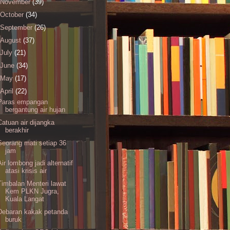
November
(39)
October
(34)
September
(26)
August
(37)
July
(21)
June
(34)
May
(17)
April
(22)
Paras empangan
bergantung air hujan
Catuan air dijangka
berakhir
Seorang mati setiap 36
jam
Air lombong jadi alternatif
atasi krisis air
Timbalan Menteri lawat
Kem PLKN Jugra,
Kuala Langat
Debaran kakak petanda
buruk