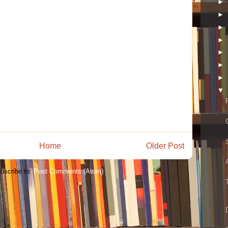
►
►
►
►
►
►
►
▼
Home
Older Post
bscribe to:
Post Comments (Atom)