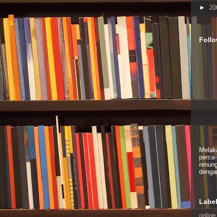
►
20
Foll
Melaka
perca-
renun
dengan
Labe
online