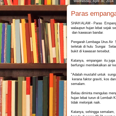
Wednesday, April 30, 2014
Paras empangan
SHAH ALAM - Paras Empanga
walaupun hujan lebat sejak se
dan kawasan bandar.
Pengarah Lembaga Urus Air 
terletak di hulu Sungai Selan
bukit di kawasan tersebut.
Katanya, empangan itu juga t
berfungsi membekalkan air ke 
"Adalah mustahil untuk sunga
kerana faktor graviti, kos dan
semalam.
Beliau diminta mengulas men
hujan lebat turun di Lemba
tidak melonjak naik.
Katanya, sehingga semalam, 