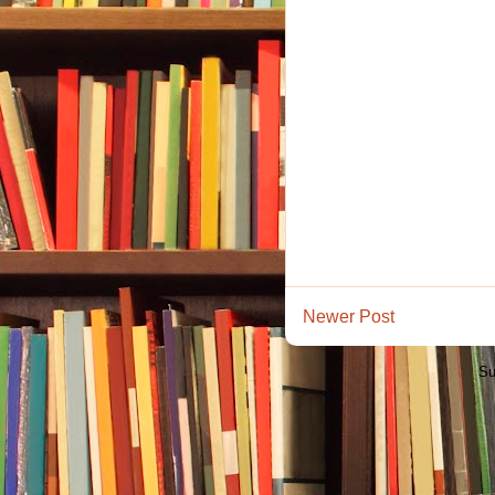
Newer Post
Su