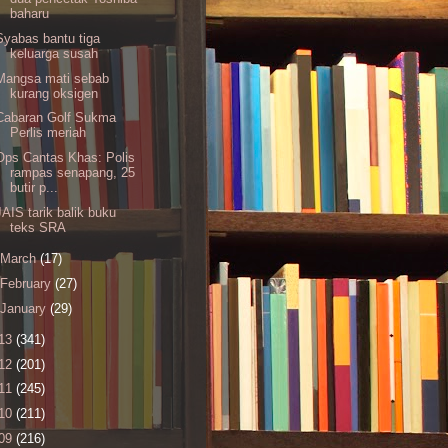
baharu
Syabas bantu tiga
keluarga susah
Mangsa mati sebab
kurang oksigen
Cabaran Golf Sukma
Perlis meriah
Ops Cantas Khas: Polis
rampas senapang, 25
butir p...
JAIS tarik balik buku
teks SRA
March
(17)
February
(27)
January
(29)
13
(341)
12
(201)
11
(245)
10
(211)
09
(216)