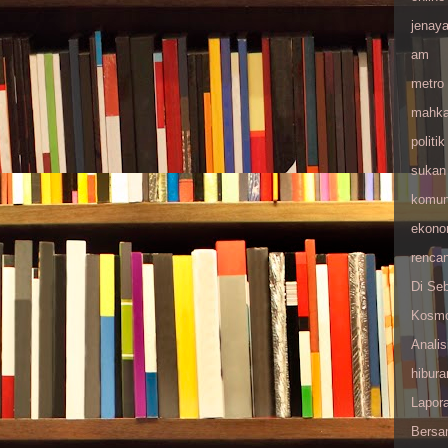
jenay
am
metro
mahk
politik
sukan
komuni
ekono
renca
Di Seb
Kosmo
Anali
hibura
Lapor
Bersa