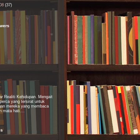
08
(37)
owers
r Realiti Kehidupan. Mengait
perca yang tersirat untuk
gan mereka yang membaca
 mata hati....
ls