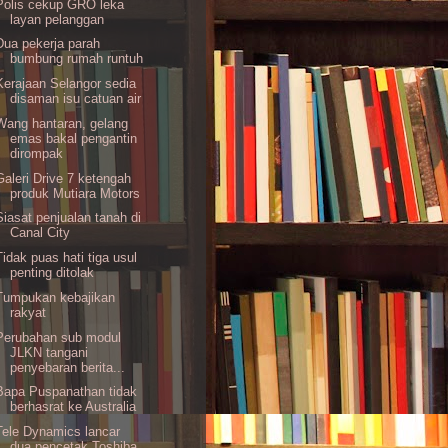
Polis cekup GRO leka
layan pelanggan
Dua pekerja parah
bumbung rumah runtuh
Kerajaan Selangor sedia
disaman isu catuan air
Wang hantaran, gelang
emas bakal pengantin
dirompak
Galeri Drive 7 ketengah
produk Mutiara Motors
Siasat penjualan tanah di
Canal City
Tidak puas hati tiga usul
penting ditolak
Tumpukan kebajikan
rakyat
Perubahan sub modul
JLKN tangani
penyebaran berita...
Bapa Puspanathan tidak
berhasrat ke Australia
Tele Dynamics lancar
dua pencetak Toshiba