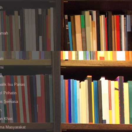
ah
amah
ti
mi
na
alik Isu Panas
! Prihatin
sis Semasa
n
an Khas
ma Masyarakat